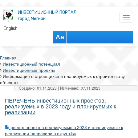
ИНВЕСТИЦИОННЫЙ ПОРТАЛ
Toggl
город Мегион
naviga
English
Aa
Главная
Инвестиционный потенциал
Инвестиционные проекты
Информация о строящихся и планируемых к строительству
объектах
Создано: 01.11.2023 | Изменено: 07.11.2023
ПЕРЕЧЕНЬ инвестиционных проектов,
реализуемых в 2023 году и планируемых к
реализации
реестр проектов реализуемые в 2023 и планируемые к
реализации-направили в округ.xlsx