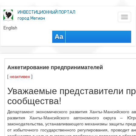
ИНВЕСТИЦИОННЫЙ ПОРТАЛ
Toggl
город Мегион
naviga
English
Aa
Анкетирование предпринимателей
[
неактивен
]
Уважаемые представители пр
сообщества!
Департамент экономического развития Ханты-Мансийского а
развития Ханты-Мансийского автономного округа – Югр
законодательства, устанавливающего механизмы защиты пред
от избыточного государственного регулирования, проводит а
сообщества с целью выявления проблемных вопросов в област