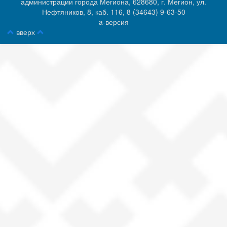
администрации города Мегиона, 628680, г. Мегион, ул.
Нефтяников, 8, каб. 116, ‎‎8 (34643) 9-63-50
a-версия
вверх