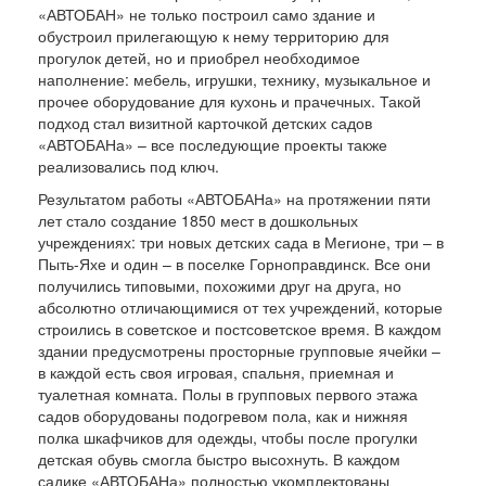
«АВТОБАН» не только построил само здание и
обустроил прилегающую к нему территорию для
прогулок детей, но и приобрел необходимое
наполнение: мебель, игрушки, технику, музыкальное и
прочее оборудование для кухонь и прачечных. Такой
подход стал визитной карточкой детских садов
«АВТОБАНа» – все последующие проекты также
реализовались под ключ.
Результатом работы «АВТОБАНа» на протяжении пяти
лет стало создание 1850 мест в дошкольных
учреждениях: три новых детских сада в Мегионе, три – в
Пыть-Яхе и один – в поселке Горноправдинск. Все они
получились типовыми, похожими друг на друга, но
абсолютно отличающимися от тех учреждений, которые
строились в советское и постсоветское время. В каждом
здании предусмотрены просторные групповые ячейки –
в каждой есть своя игровая, спальня, приемная и
туалетная комната. Полы в групповых первого этажа
садов оборудованы подогревом пола, как и нижняя
полка шкафчиков для одежды, чтобы после прогулки
детская обувь смогла быстро высохнуть. В каждом
садике «АВТОБАНа» полностью укомплектованы