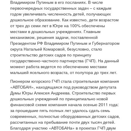
Владимиром Путиным в его посланиях. В числе
первоочередных государственных задач – с каждым
годом увеличивать численность детей, получающих
дошкольное образование. Как известно, дети возрастом
от трех до семи лет в Югре на 100% обеспечены
местами в дошкольных учреждениях. Главным
механизмом, решения задачи, поставленной
Президентом РФ Владимиром Путиным и Губернатором
округа Натальей Комаровой, безусловно, стало
строительство детских садов по принципу
государственно-частного партнерства (ГЧП). На данный
момент работа ведется по обеспечению местами
малышей ясельного возраста, от полутора до трех лет.
Пионером югорского ГЧП стала строительная компания
«АВТОБАН», находящаяся под руководством депутата
Думы Югры Алексея Андреева. Строительство первых
дошкольных учреждений по принципиально новой
финансовой схеме компания начала осенью 2011 года:
за прошедшие пять полных лет удалось сдать семь
современных, полностью оборудованных детских садов,
рассчитанных на пребывание почти двух тысяч детей.
Благодаря участию «АВТОБАНа» в проектах ГЧП двум