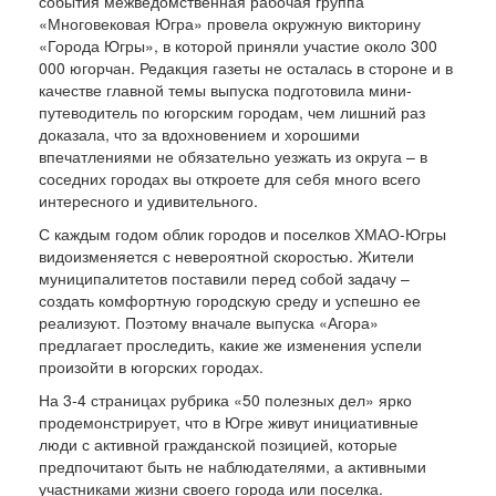
события межведомственная рабочая группа
«Многовековая Югра» провела окружную викторину
«Города Югры», в которой приняли участие около 300
000 югорчан. Редакция газеты не осталась в стороне и в
качестве главной темы выпуска подготовила мини-
путеводитель по югорским городам, чем лишний раз
доказала, что за вдохновением и хорошими
впечатлениями не обязательно уезжать из округа – в
соседних городах вы откроете для себя много всего
интересного и удивительного.
С каждым годом облик городов и поселков ХМАО-Югры
видоизменяется с невероятной скоростью. Жители
муниципалитетов поставили перед собой задачу –
создать комфортную городскую среду и успешно ее
реализуют. Поэтому вначале выпуска «Агора»
предлагает проследить, какие же изменения успели
произойти в югорских городах.
На 3-4 страницах рубрика «50 полезных дел» ярко
продемонстрирует, что в Югре живут инициативные
люди с активной гражданской позицией, которые
предпочитают быть не наблюдателями, а активными
участниками жизни своего города или поселка.