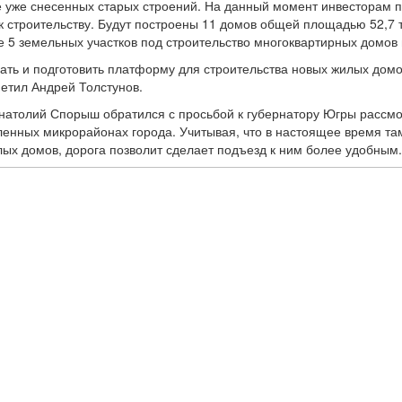
уже снесенных старых строений. На данный момент инвесторам пе
 строительству. Будут построены 11 домов общей площадью 52,7 т
е 5 земельных участков под строительство многоквартирных домов
ать и подготовить платформу для строительства новых жилых домов
метил Андрей Толстунов.
атолий Спорыш обратился с просьбой к губернатору Югры рассмот
аленных микрорайонах города. Учитывая, что в настоящее время та
ых домов, дорога позволит сделает подъезд к ним более удобным.