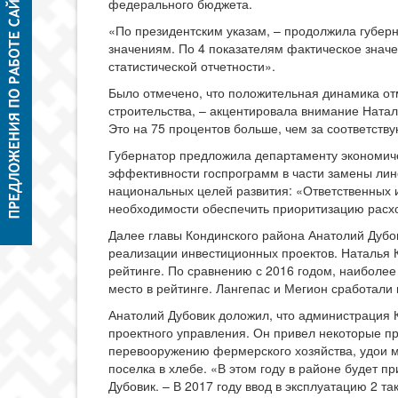
федерального бюджета.
«По президентским указам, – продолжила губерн
значениям. По 4 показателям фактическое значе
статистической отчетности».
Было отмечено, что положительная динамика от
строительства, – акцентировала внимание Натал
Это на 75 процентов больше, чем за соответст
Губернатор предложила департаменту экономиче
эффективности госпрограмм в части замены лине
национальных целей развития: «Ответственных 
необходимости обеспечить приоритизацию расхо
Далее главы Кондинского района Анатолий Дубо
реализации инвестиционных проектов. Наталья 
рейтинге. По сравнению с 2016 годом, наиболе
место в рейтинге. Лангепас и Мегион сработали
Анатолий Дубовик доложил, что администрация К
проектного управления. Он привел некоторые п
перевооружению фермерского хозяйства, удои м
поселка в хлебе. «В этом году в районе будет
Дубовик. – В 2017 году ввод в эксплуатацию 2 