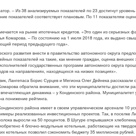
атор. – Из 38 анализируемых показателей по 23 достигнут уровен
ние показателей соответствует плановым. По 11 показателям оцен
мечается на рынке ипотечных кредитов. «Это один из серьезных ф
ья Комарова. – По состоянию на 1 июля 2018 года, их выдано свы
вующий период предыдущего года».
ского развития внести в правительство автономного округа пред
йных показателей на такие, как мнение граждан, оценка внешних э
исполнителей государственных программ автономного округа прош
дов на направлениях, находящихся на низких позициях».
вик, Лангепаса Борис Сурцев и Мегиона Олег Дейнека рассказали 
Комарова обратила внимание, что эти муниципалитеты достигли ра
е впечатляющая динамика – у Кондинского района. Муниципалитет 
 на понижение рейтинга.
ондинского района имеет в своем управленческом арсенале 10 усп
римеры реализованных инвестиционных проектов. Так, в поселке Л
олока выросли на 50 процентов. В Шугуре открывшаяся хлебопек
 приобретено 4 блочно-модульные котельные, работающие на тверд
таких котельных позволил сэкономить бюджету 35 миллионов рублей