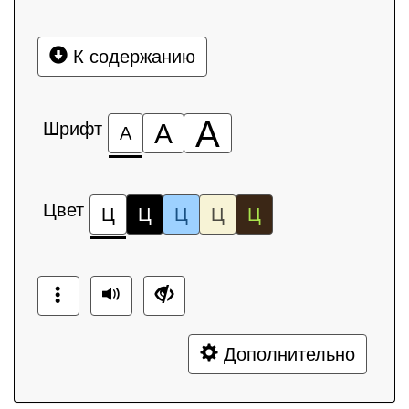
К содержанию
А
Шрифт
А
А
Цвет
Ц
Ц
Ц
Ц
Ц
Дополнительно