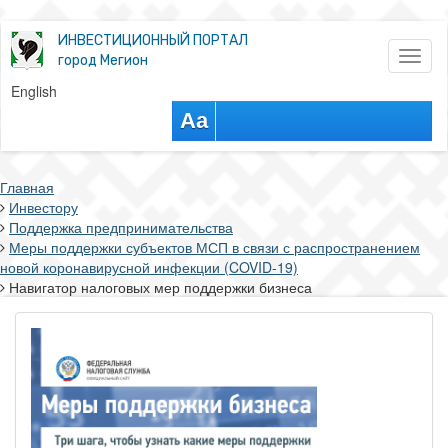
ИНВЕСТИЦИОННЫЙ ПОРТАЛ
Toggl
город Мегион
naviga
English
Aa
Главная
Инвестору
Поддержка предпринимательства
Меры поддержки субъектов МСП в связи с распространением
новой коронавирусной инфекции (COVID-19)
Навигатор налоговых мер поддержки бизнеса