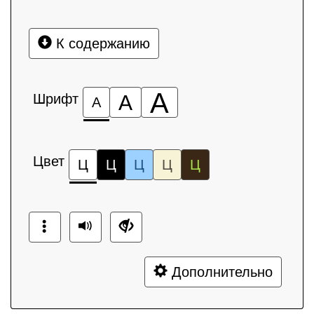
К содержанию
А
Шрифт
А
А
Цвет
Ц
Ц
Ц
Ц
Ц
Дополнительно