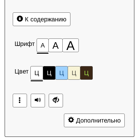
К содержанию
А
Шрифт
А
А
Цвет
Ц
Ц
Ц
Ц
Ц
Дополнительно