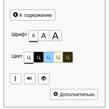
К содержанию
А
Шрифт
А
А
Цвет
Ц
Ц
Ц
Ц
Ц
Дополнительно